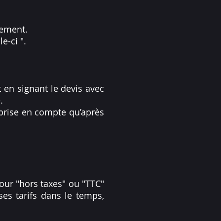
iement.
e-ci ".
 en signant le devis avec
.
 prise en compte qu’après
pour "hors taxes" ou "TTC"
es tarifs dans le temps,