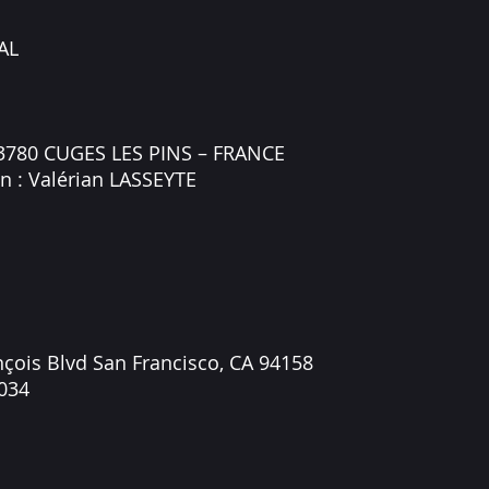
VAL
13780 CUGES LES PINS – FRANCE
on : Valérian LASSEYTE
nçois Blvd San Francisco, CA 94158
9034