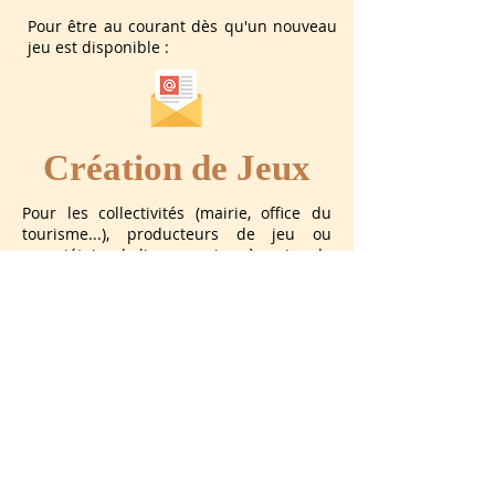
Pour être au courant dès qu'un nouveau
jeu est disponible :
Création de Jeux
Pour les collectivités (mairie, office du
tourisme...), producteurs de jeu ou
propriétaire de lieux propices à un jeu de
piste, StudiosVAL propose une création
de jeu sur-mesure. A partir de vos
recommandations, de l'histoire et de la
géographie du lieu, un plan de jeu sera
établi. A vous ensuite de choisir entre
une installation éphémère ou
permanente des indices, et une
exploitation à votre charge ou par
StudiosVAL.